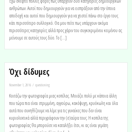
Έχω σκεφτεί πολλές φορές πως υπάρχουν δύο κατηγορίες δημιουργικών
ανθρώπων. Αυτοί που δημιουργούν για να εισπράξουν από την όποια
αποδοχή και αυτοί που δημιουργούν για να χτιστεί πάνω στο έργο τους
κάτι περισσότερο συλλογικό. Θα μου πείτε πως υπάρχουν ακόμα
περισσότερες κατηγορίες αλλά προς χάριν του συγκεκριμένου κειμένου ας
μείνουμε σε αυτούς τους δύο. Το […]
Όχι δίδυμες
November 1, 2016
questioning
Κοιτάζω την φωτογραφία μιας κοπέλας. Μοιάζει πολύ με κάποια άλλη
που τώρα πια είναι στριμμένη, αγγούρω, κακόψυχη, κρυόκωλη και όλα
αυτά που συνηθίζουμε να λέμε για τις γυναίκες που δεν είναι
κυριολεκτικά αλλά περιγράφουν την (σ)αύρα τους. Η κοπέλα της
φωτογραφίας θα μπορούσε να καταλήξει έτσι, κι ας είναι γεμάτη