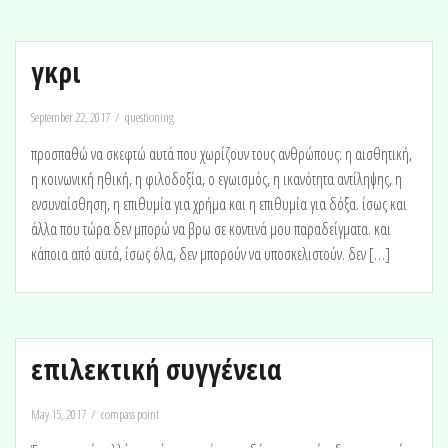
γκρι
September 22, 2017
questioning
προσπαθώ να σκεφτώ αυτά που χωρίζουν τους ανθρώπους: η αισθητική,
η κοινωνική ηθική, η φιλοδοξία, ο εγωισμός, η ικανότητα αντίληψης, η
ενσυναίσθηση, η επιθυμία για χρήμα και η επιθυμία για δόξα. ίσως και
άλλα που τώρα δεν μπορώ να βρω σε κοντινά μου παραδείγματα. και
κάποια από αυτά, ίσως όλα, δεν μπορούν να υποσκελιστούν. δεν […]
επιλεκτική συγγένεια
May 15, 2017
compass point