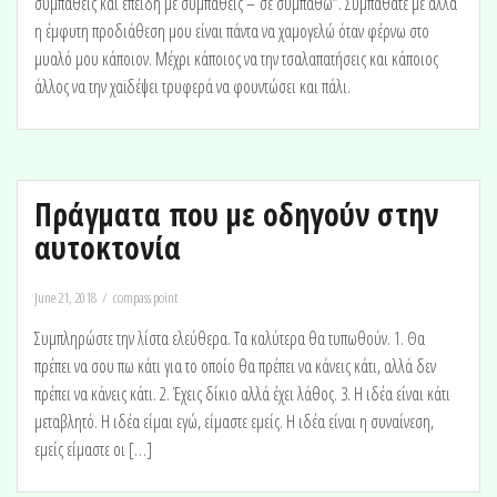
συμπαθείς και επειδή με συμπαθείς – σε συμπαθώ”. Συμπαθάτε με αλλά
η έμφυτη προδιάθεση μου είναι πάντα να χαμογελώ όταν φέρνω στο
μυαλό μου κάποιον. Μέχρι κάποιος να την τσαλαπατήσεις και κάποιος
άλλος να την χαϊδέψει τρυφερά να φουντώσει και πάλι.
Πράγματα που με οδηγούν στην
αυτοκτονία
June 21, 2018
compass point
Συμπληρώστε την λίστα ελεύθερα. Τα καλύτερα θα τυπωθούν. 1. Θα
πρέπει να σου πω κάτι για το οποίο θα πρέπει να κάνεις κάτι, αλλά δεν
πρέπει να κάνεις κάτι. 2. Έχεις δίκιο αλλά έχει λάθος. 3. Η ιδέα είναι κάτι
μεταβλητό. Η ιδέα είμαι εγώ, είμαστε εμείς. Η ιδέα είναι η συναίνεση,
εμείς είμαστε οι […]