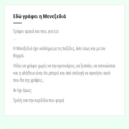
Εδώ γράφει η Μενεξεδιά
Γράφει αραιά και που, για ό,τι
...
H Μενεξεδιά έχει κόλλημα με τις πυξίδες, άντε ίσως και με τον
Βορρά.
Θέλει να γράφει χωρίς να την κριτικάρεις, να ξεσπάει, να εκτονώνεται
και η αλήθεια είναι ότι μπορεί και από επιλογή να αγνοήσει αυτό
που θα της γράψεις...
Αν όχι όμως;
Τρελή σαν την κορδέλα που φορά.