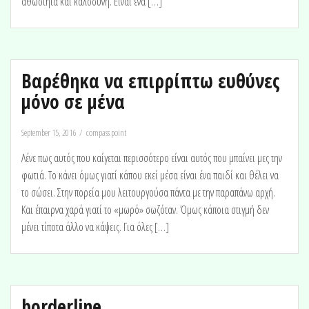
αθωότητα και καλοσύνη. Είναι ένα […]
Βαρέθηκα να επιρρίπτω ευθύνες
μόνο σε μένα
September 15, 2016
compass point
Λένε πως αυτός που καίγεται περισσότερο είναι αυτός που μπαίνει μες την
φωτιά. Το κάνει όμως γιατί κάπου εκεί μέσα είναι ένα παιδί και θέλει να
το σώσει. Στην πορεία μου λειτουργούσα πάντα με την παραπάνω αρχή.
Και έπαιρνα χαρά γιατί το «μωρό» σωζόταν. Όμως κάποια στιγμή δεν
μένει τίποτα άλλο να κάψεις. Για όλες […]
borderline