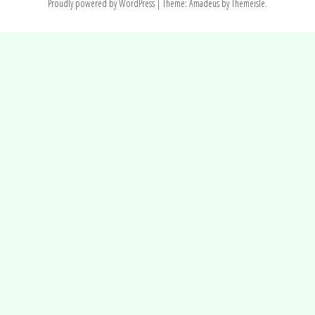
Proudly powered by WordPress
|
Theme:
Amadeus
by Themeisle.