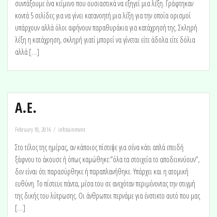
συντάξουμε ένα κείμενο που ουσιαστικά να εξηγεί μια λέξη. Γράφτηκαν
κοντά 5 σελίδες για να γίνει κατανοητή μια λέξη για την οποία ορισμοί
υπάρχουν αλλά όλοι αφήνουν παραθυράκια για κατάχρησή της. Σκληρή
λέξη η κατάχρηση, σκληρή γιατί μπορεί να γίνεται είτε άδολα είτε δόλια
αλλά […]
A.E.
February 18, 2016
infotainment
Στο τέλος της ημέρας, αν κάποιος πίστεψε για σένα κάτι απλά επειδή
ξάφνου το άκουσε ή όπως καμώθηκε:”όλα τα στοιχεία το αποδεικνύουν”,
δεν είναι ότι παρασύρθηκε ή παραπλανήθηκε. Υπάρχει και η ατομική
ευθύνη. Το πίστευε πάντα, μέσα του σε ανεχόταν περιμένοντας την στιγμή
της δικής του λύτρωσης. Οι άνθρωποι περνάμε για ένστικτο αυτό που μας
[…]