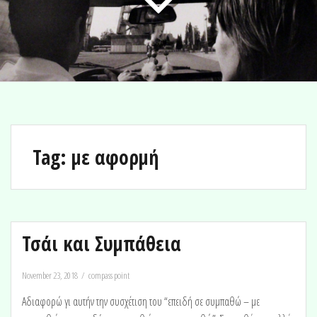
Tag:
με αφορμή
Τσάι και Συμπάθεια
November 23, 2018
compass point
Αδιαφορώ γι αυτήν την συσχέτιση του “επειδή σε συμπαθώ – με