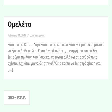
Ομελέτα
February 11, 2016
compass point
Κότα – Αυγό Κότα – Αυγό Κότα – Αυγό και πάλι κότα Θεωρούσα σημαντικό
να βρω τι ήρθε πρώτο. Κι αυτό γιατί αν βρεις την αρχή του κακού λένε
έχεις βρει την λύση του. Ίσως και να ισχύει αλλά όχι στις ανθρώπινες
σχέσεις. Όχι όταν για να δεις την αλήθεια πρέπει να έχεις πρόσβαση στα
[…]
Posts
OLDER POSTS
navigation