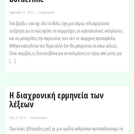
September 15, 2016
compass point
Ένα βράδυ, σαν όχι όλα τα άλλα, είχα μια άκρως ενδιαφέρουσα
συζήτηση για το πώς πρέπει να συμμετέχεις σε καπιταλιστικές εκδηλώσεις
και να μετατρέπεις την παρουσίας σου εκεί σε αναρχική προπαγάνδα.
Μπήκα κατευθείαν στο θέμα αλλά δεν θα μπορούσα να κάνω αλλιώς.
Είναι ακριβώς η ίδια κουβέντα για να πολεμήσεις το τέρας από μέσα, για
[…]
Η διαχρονική ερμηνεία των
λέξεων
May 23, 2016
infotainment
Πριν λίγες εβδομάδες μαζί με μια ομάδα ανθρώπων προσπαθούσαμε να