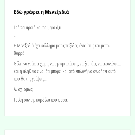
Εδώ γράφει η Μενεξεδιά
Γράφει αραιά και που, για ό,τι
...
H Μενεξεδιά έχει κόλλημα με τις πυξίδες, άντε ίσως και με τον
Βορρά.
Θέλει να γράφει χωρίς να την κριτικάρεις, να ξεσπάει, να εκτονώνεται
και η αλήθεια είναι ότι μπορεί και από επιλογή να αγνοήσει αυτό
που θα της γράψεις...
Αν όχι όμως;
Τρελή σαν την κορδέλα που φορά.