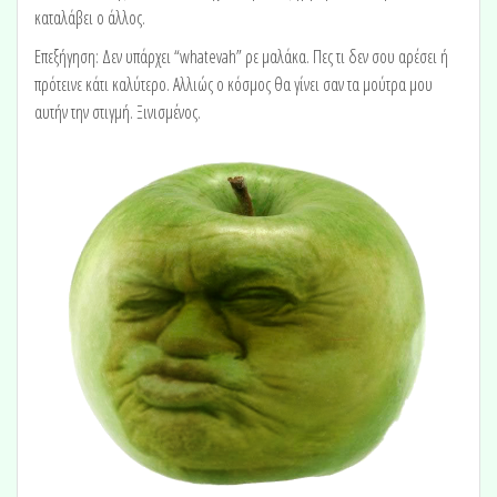
καταλάβει ο άλλος.
Επεξήγηση: Δεν υπάρχει “whatevah” ρε μαλάκα. Πες τι δεν σου αρέσει ή
πρότεινε κάτι καλύτερο. Αλλιώς ο κόσμος θα γίνει σαν τα μούτρα μου
αυτήν την στιγμή. Ξινισμένος.