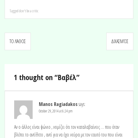
Tagged
don't be a critic
Post
ΤΟ ΛΆΘΟΣ
ΔΙΧΑΣΜΌΣ
navigation
1 thought on “
Βαβέλ
”
Manos Ragiadakos
says:
October 29, 2014 at 6:24 pm
Αν ο άλλος είναι ψώνιο , νομίζει ότι τον καταλαβαίνεις … που όταν
βλέπει το αντίθετο , αντί για να έχει νεύρα με τον εαυτό του που είναι