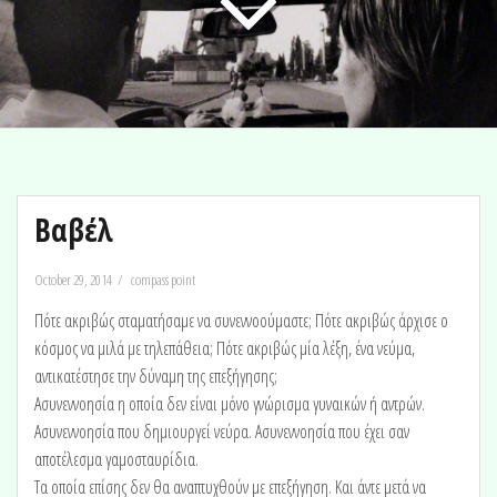
Βαβέλ
October 29, 2014
compass point
Πότε ακριβώς σταματήσαμε να συνεννοούμαστε; Πότε ακριβώς άρχισε ο
κόσμος να μιλά με τηλεπάθεια; Πότε ακριβώς μία λέξη, ένα νεύμα,
αντικατέστησε την δύναμη της επεξήγησης;
Ασυνεννοησία η οποία δεν είναι μόνο γνώρισμα γυναικών ή αντρών.
Ασυνεννοησία που δημιουργεί νεύρα. Ασυνεννοησία που έχει σαν
αποτέλεσμα γαμοσταυρίδια.
Τα οποία επίσης δεν θα αναπτυχθούν με επεξήγηση. Και άντε μετά να