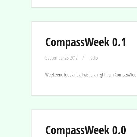
CompassWeek 0.1
September 28, 2012
radio
Weekeend food and a twist of a night train CompassWe
CompassWeek 0.0