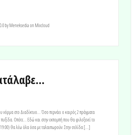
0.0 by Meneksedia on Mixcloud
κατάλαβε…
υ νόρμα στο Διαδίκτυο… Όσο περνάει ο καιρός 2 πράγματα
α πυξίδα. Οπότε… Εδώ και στην εκπομπή που θα φιλοξενεί το
-19:00) θα λέω όλα όσα με ταλαιπωρούν. Στην σελίδα […]