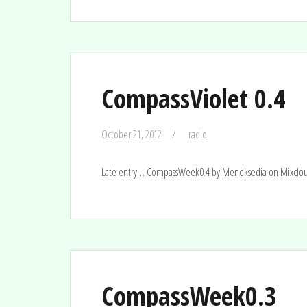
CompassViolet 0.4
October 21, 2012
radio
Late entry… CompassWeek0.4 by Meneksedia on Mixclo
CompassWeek0.3