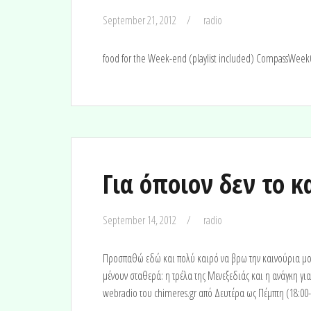
September 21, 2012
radio
food for the Week-end (playlist included) CompassWeek
Για όποιον δεν το 
September 14, 2012
radio
Προσπαθώ εδώ και πολύ καιρό να βρω την καινούρια μο
μένουν σταθερά: η τρέλα της Μενεξεδιάς και η ανάγκη γι
webradio του chimeres.gr από Δευτέρα ως Πέμπτη (18:00