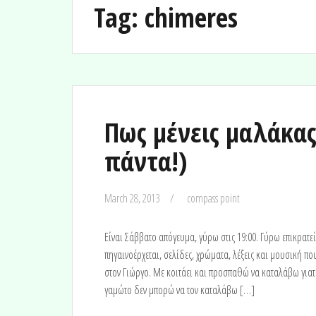
Tag:
chimeres
Πως μένεις μαλάκας
πάντα!)
March 28, 2013
compass point
Είναι Σάββατο απόγευμα, γύρω στις 19:00. Γύρω επικρατ
πηγαινοέρχεται, σελίδες, χρώματα, λέξεις και μουσική π
στον Γιώργο. Με κοιτάει και προσπαθώ να καταλάβω γιατί.
γαμώτο δεν μπορώ να τον καταλάβω […]