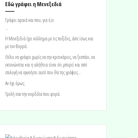
Εδώ γράφει η Μενεξεδιά
Γράφει αραιά και που, για ό,τι
...
H Μενεξεδιά έχει κόλλημα με τις πυξίδες, άντε ίσως και
με τον Βορρά.
Θέλει να γράφει χωρίς να την κριτικάρεις, να ξεσπάει, να
εκτονώνεται και η αλήθεια είναι ότι μπορεί και από
επιλογή να αγνοήσει αυτό που θα της γράψεις...
Αν όχι όμως;
Τρελή σαν την κορδέλα που φορά.