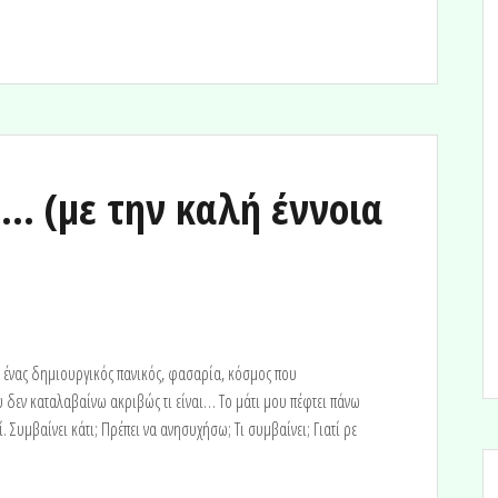
… (με την καλή έννοια
εί ένας δημιουργικός πανικός, φασαρία, κόσμος που
ου δεν καταλαβαίνω ακριβώς τι είναι… Το μάτι μου πέφτει πάνω
 Συμβαίνει κάτι; Πρέπει να ανησυχήσω; Τι συμβαίνει; Γιατί ρε