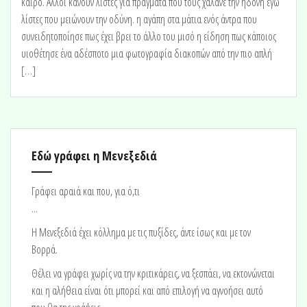
καιρό. Άλλοι κάνουν λίστες για πράγματα που τους χαλάνε την ηδονή εγώ
λίστες που μειώνουν την οδύνη. η αγάπη στα μάτια ενός άντρα που
συνειδητοποίησε πως έχει βρει το άλλο του μισό η είδηση πως κάποιος
υιοθέτησε ένα αδέσποτο μια φωτογραφία διακοπών από την πιο απλή
[…]
Εδώ γράφει η Μενεξεδιά
Γράφει αραιά και που, για ό,τι
...
H Μενεξεδιά έχει κόλλημα με τις πυξίδες, άντε ίσως και με τον
Βορρά.
Θέλει να γράφει χωρίς να την κριτικάρεις, να ξεσπάει, να εκτονώνεται
και η αλήθεια είναι ότι μπορεί και από επιλογή να αγνοήσει αυτό