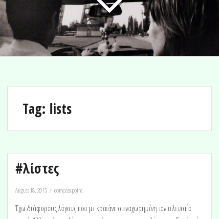
Tag:
lists
#λίστες
August 18, 2015
compass point
Έχω διάφορους λόγους που με κρατάνε στεναχωρημένη τον τελευταίο